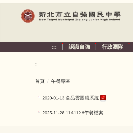
跳
到
主
要
內
容
:::
認識自強
行政團隊
區
:::
首頁
午餐專區
食品雲團膳系統
2020-01-13
1141128午餐檔案
2025-11-28