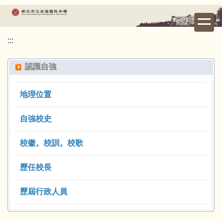
跳
到
主
:::
要
內
認識自強
容
區
地理位置
自強校史
校徽。校訓。校歌
歷任校長
歷屆行政人員