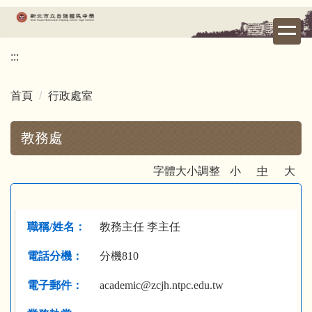
跳
到
主
:::
要
內
容
首頁
行政處室
區
教務處
字體大小調整
小
中
大
教務主任 李主任
分機810
academic@zcjh.ntpc.edu.tw