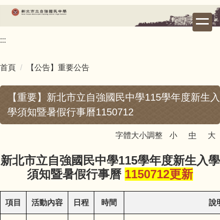
跳
到
主
:::
要
內
容
首頁
【公告】重要公告
區
【重要】新北市立自強國民中學115學年度新生入
學須知暨暑假行事曆1150712
字體大小調整
小
中
大
新北市立自強國民中學115學年度新生入學
須知暨暑假行事曆
1150712更新
項目
活動內容
日程
時間
說