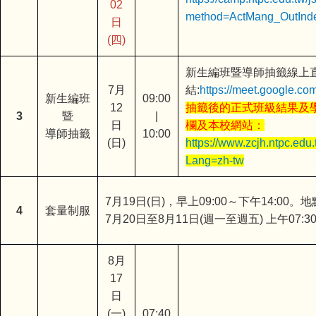
02
method=ActMang_OutInd
日
(四)
新生編班暨導師抽籤線上
7月
結:
https://meet.google.co
新生編班
09:00
12
抽籤後的正式班級結果及
3
暨
|
日
欄及本校網站：
導師抽籤
10:00
(日)
https://www.zcjh.ntpc.ed
Lang=zh-tw
7月19日(日)，早上09:00～下午14:00
4
套量制服
7月20日至8月11日(週一至週五) 上午07:
8月
17
日
(一)
07:40