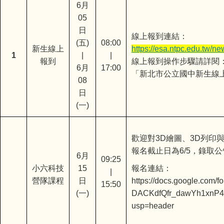
6月
05
日
線上報到連結：
(五)
08:00
新生線上
https://esa.ntpc.edu.tw/n
1
|
|
報到
線上報到操作步驟請詳閱
6月
17:00
「新北市公立國中新生線上
08
日
(一)
歡迎對3D繪圖、3D列印
報名截止日為6/5，錄取公
6月
09:25
小六科技
15
報名連結：
|
營隊課程
日
https://docs.google.com/
15:50
(一)
DACKdfQfr_dawYh1xnP4
usp=header