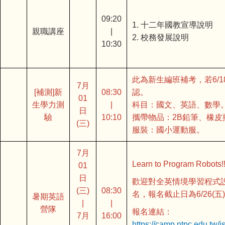
09:20
1. 十二年國教宣導說明
親職講座
|
2. 校務發展說明
10:30
此為新生編班補考，若6/
7月
[補測]新
08:30
認。
01
生學力測
|
科目：國文、英語、數學
日
驗
10:10
攜帶物品：2B鉛筆、橡皮
(三)
服裝：國小運動服。
7月
Learn to Program Ro
01
日
歡迎對全英情境學習程式
(三)
08:30
名，報名截止日為6/26(五
暑期英語
|
|
營隊
報名連結：
7月
16:00
https://camp.ntpc.edu.tw/