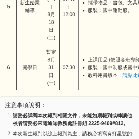
新生始業
攜帶物品：書包、文具
5
|
|
輔導
服裝：國中運動服。
8月
12:00
18
日
(二)
暫定
8月
上課用品 (依照各班導師
6
開學日
31
07:30
服裝：國中制服或國中
日
教科用書版本：
請點此
(一)
注意事項說明：
請務必詳閱本次報到相關文件，未能如期報到或轉讀他
校者請務必來電通知教務處註冊組 2225-9469#812。
本次新生報到以線上報到為主，請務必填寫有打星號的