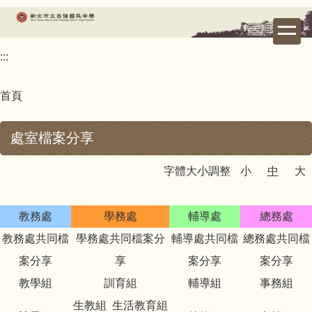
跳
到
主
:::
要
內
容
首頁
區
處室檔案分享
字體大小調整
小
中
大
教務處
學務處
輔導處
總務處
教務處共同檔
學務處共同檔案分
輔導處共同檔
總務處共同檔
案分享
享
案分享
案分享
教學組
訓育組
輔導組
事務組
生教組
生活教育組