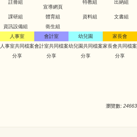
註冊組
特教組
出納組
宣導網頁
課研組
體育組
資料組
文書組
資訊設備組
衛生組
人事室
會計室
幼兒園
家長會
人事室共同檔案
會計室共同檔案
幼兒園共同檔案
家長會共同檔案
分享
分享
分享
分享
瀏覽數:
24663