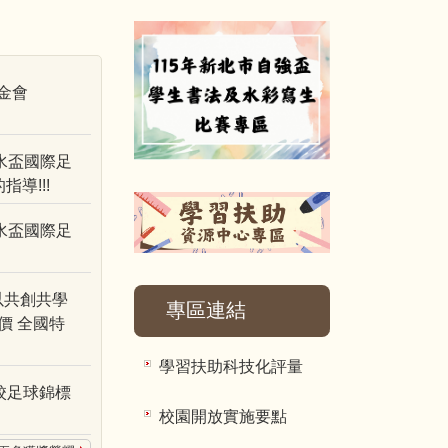
金會
水盃國際足
導!!!
水盃國際足
以共創共學
專區連結
價 全國特
學習扶助科技化評量
校足球錦標
校園開放實施要點