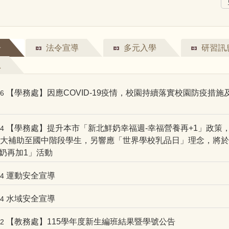
告
法令宣導
多元入學
研習訊
息
【學務處】因應COVID-19疫情，校園持續落實校園防疫措施
06
【學務處】提升本市「新北鮮奶幸福週-幸福營養再+1」政策，自
04
擴大補助至國中階段學生，另響應「世界學校乳品日」理念，將
奶再加1」活動
運動安全宣導
24
水域安全宣導
24
【教務處】115學年度新生編班結果暨學號公告
12