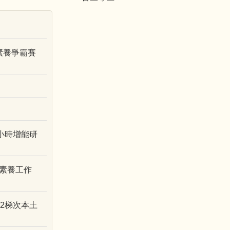
素養爭霸賽
小時增能研
─素養工作
2梯次本土