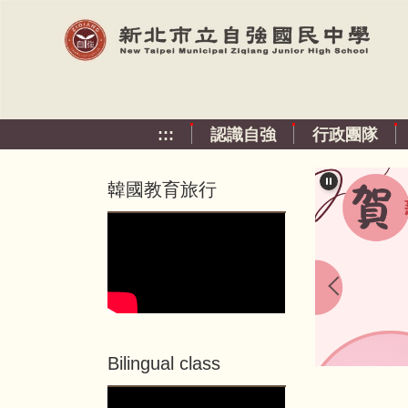
跳
到
主
要
內
容
:::
認識自強
行政團隊
區
韓國教育旅行
:::
:::
Bilingual class