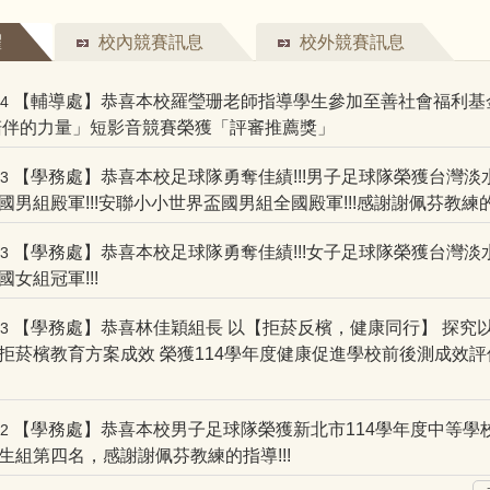
耀
校內競賽訊息
校外競賽訊息
【輔導處】恭喜本校羅瑩珊老師指導學生參加至善社會福利基
04
「陪伴的力量」短影音競賽榮獲「評審推薦獎」
【學務處】恭喜本校足球隊勇奪佳績!!!男子足球隊榮獲台灣淡
03
國男組殿軍!!!安聯小小世界盃國男組全國殿軍!!!感謝謝佩芬教練的指
【學務處】恭喜本校足球隊勇奪佳績!!!女子足球隊榮獲台灣淡
03
女組冠軍!!!
【學務處】恭喜林佳穎組長 以【拒菸反檳，健康同行】 探究
23
拒菸檳教育方案成效 榮獲114學年度健康促進學校前後測成效評
【學務處】恭喜本校男子足球隊榮獲新北市114學年度中等學
02
生組第四名，感謝謝佩芬教練的指導!!!